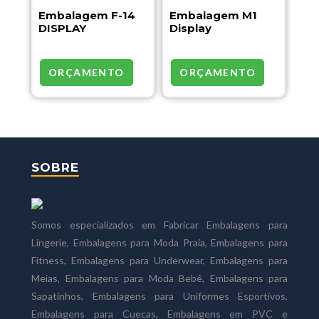
Embalagem F-14
Embalagem M1
DISPLAY
Display
ORÇAMENTO
ORÇAMENTO
SOBRE
Somos especializados em Fabricar Embalagens para
Lingerie, Embalagens para Moda Praia, Embalagens para
Fitness, Embalagens para Underwear, Embalagens para
Meias, Embalagens para Moda Bebê, Embalagens para
Sapatinhos, Embalagens para Uniformes Esportivos,
Embalagens para Cuecas, Embalagens em PVC e