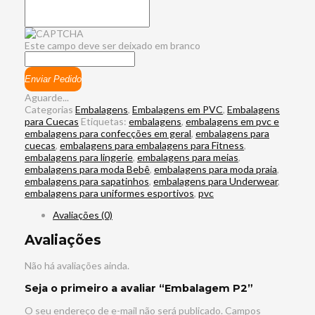
Este campo deve ser deixado em branco
Enviar Pedido
Aguarde...
Categorias
Embalagens
,
Embalagens em PVC
,
Embalagens
para Cuecas
Etiquetas:
embalagens
,
embalagens em pvc e
embalagens para confecções em geral
,
embalagens para
cuecas
,
embalagens para embalagens para Fitness
,
embalagens para lingerie
,
embalagens para meias
,
embalagens para moda Bebê
,
embalagens para moda praia
,
embalagens para sapatinhos
,
embalagens para Underwear
,
embalagens para uniformes esportivos
,
pvc
Avaliações (0)
Avaliações
Não há avaliações ainda.
Seja o primeiro a avaliar “Embalagem P2”
O seu endereço de e-mail não será publicado.
Campos