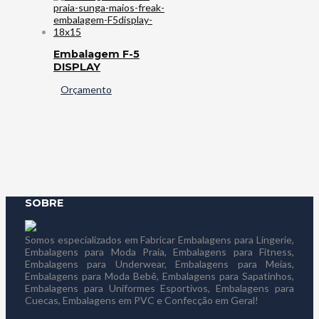
Embalagem F-5
DISPLAY
Orçamento
SOBRE
Somos especializados em Fabricar Embalagens para Lingerie,
Embalagens para Moda Praia, Embalagens para Fitness,
Embalagens para Underwear, Embalagens para Meias,
Embalagens para Moda Bebê, Embalagens para Sapatinhos,
Embalagens para Uniformes Esportivos, Embalagens para
Cuecas, Embalagens em PVC e Confecção em Geral!