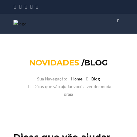
NOVIDADES
/BLOG
Home
Blog
Dicas que vão ajudar você a vender moda
praia
Dicas que vão ajudar