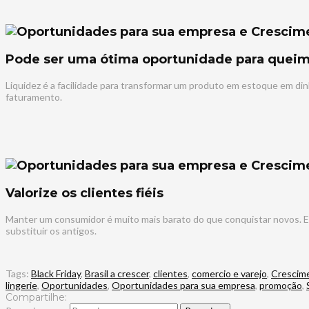
Pode ser uma ótima oportunidade para queim
Liquidez é a facilidade para transformar um produto em estoque em din
faturamento.
Valorize os clientes fiéis
Manter um consumidor é muito mais barato do que conquistar novos. E a
substituir os antigos.
Tags:
Black Friday
,
Brasil a crescer
,
clientes
,
comercio e varejo
,
Crescim
lingerie
,
Oportunidades
,
Oportunidades para sua empresa
,
promoção
,
Compartilhe: