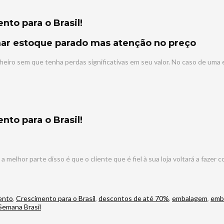
ar estoque parado mas atenção no preço
heiro sem que tenha perdas significativas em seu valor. No caso de uma
 melhor parte disso é que o cliente que é fiel à sua loja voltará a faz
ento
,
Crescimento para o Brasil
,
descontos de até 70%
,
embalagem
,
emba
Semana Brasil