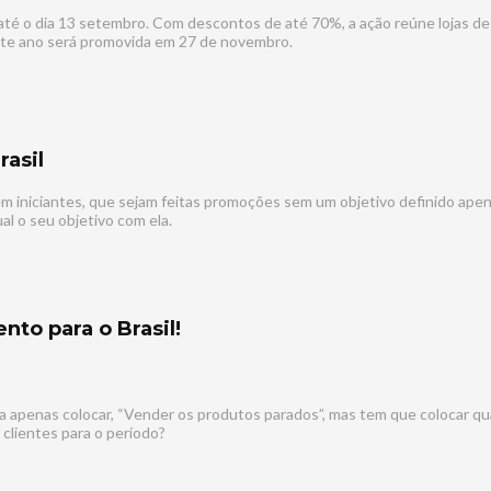
 até o dia 13 setembro. Com descontos de até 70%, a ação reúne lojas de
este ano será promovida em 27 de novembro.
rasil
 iniciantes, que sejam feitas promoções sem um objetivo definido apena
l o seu objetivo com ela.
ta apenas colocar, “Vender os produtos parados”, mas tem que colocar q
 clientes para o período?