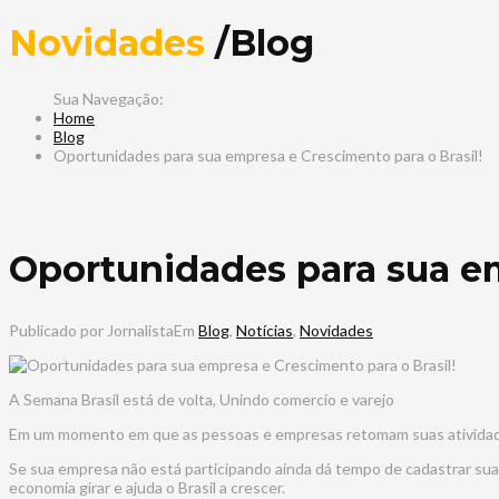
Novidades
/Blog
Home
Blog
Oportunidades para sua empresa e Crescimento para o Brasil!
Oportunidades para sua em
Publicado por Jornalista
Em
Blog
,
Notícias
,
Novidades
A Semana Brasil está de volta, Unindo comercio e varejo
Em um momento em que as pessoas e empresas retomam suas atividad
Se sua empresa não está participando ainda dá tempo de cadastrar sua 
economia girar e ajuda o Brasil a crescer.