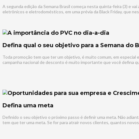
A segunda edição da Semana Brasil começa nesta quinta-feira (3) e vai
eletrônicos e eletrodomésticos, em uma prévia da Black Friday, que n
Defina qual o seu objetivo para a Semana do B
Toda promoção tem que ter um objetivo, é muito comum, em especial em
campanha nacional de desconto é muito importante que você defina qua
Defina uma meta
Definido o seu objetivo o próximo passo é definir uma meta. Não adian
tem que ter uma meta. Se for para atrair novos clientes, quantos novos