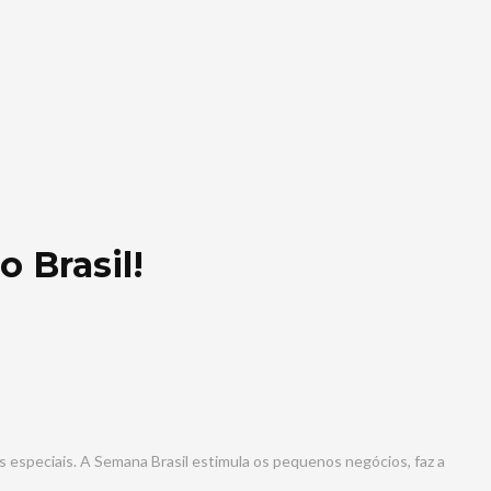
 Brasil!
 especiais. A Semana Brasil estimula os pequenos negócios, faz a