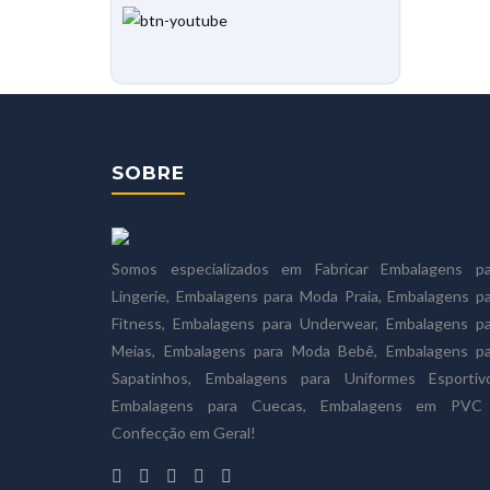
SOBRE
Somos especializados em Fabricar Embalagens pa
Lingerie, Embalagens para Moda Praia, Embalagens p
Fitness, Embalagens para Underwear, Embalagens pa
Meias, Embalagens para Moda Bebê, Embalagens pa
Sapatinhos, Embalagens para Uniformes Esportivo
Embalagens para Cuecas, Embalagens em PVC
Confecção em Geral!