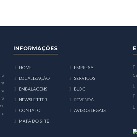
INFORMAÇÕES
E
HOME
EMPRESA
ra
CE
LOCALIZAÇÃO
SERVIÇOS
ara
EMBALAGENS
BLOG
ra
ra
NEWSLETTER
REVENDA
s,
CONTATO
AVISOS LEGAIS
 e
MAPA DO SITE