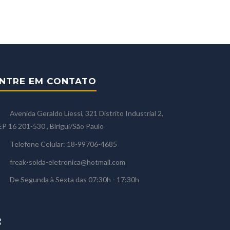
NTRE EM CONTATO
Avenida Geraldo Liessi, 321 Distrito Industrial 2,
P 16 201-530 , Birigui/São Paulo
Telefone Celular: 18-99706-4685
freak-solda-eletronica@hotmail.com
De Segunda à Sexta das 07:30h - 17:30h