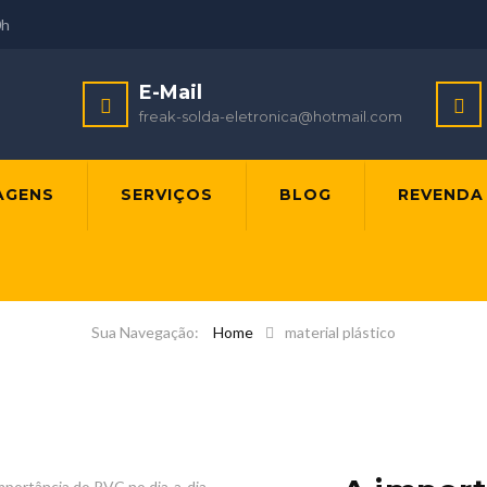
0h
E-Mail
freak-solda-eletronica@hotmail.com
AGENS
SERVIÇOS
BLOG
REVENDA
TAG:
MATERIAL PLÁSTICO
Home
material plástico