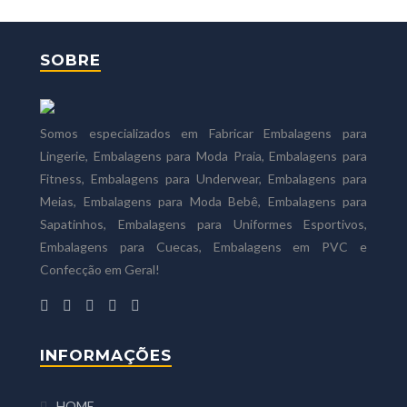
SOBRE
Somos especializados em Fabricar Embalagens para
Lingerie, Embalagens para Moda Praia, Embalagens para
Fitness, Embalagens para Underwear, Embalagens para
Meias, Embalagens para Moda Bebê, Embalagens para
Sapatinhos, Embalagens para Uniformes Esportivos,
Embalagens para Cuecas, Embalagens em PVC e
Confecção em Geral!
INFORMAÇÕES
HOME