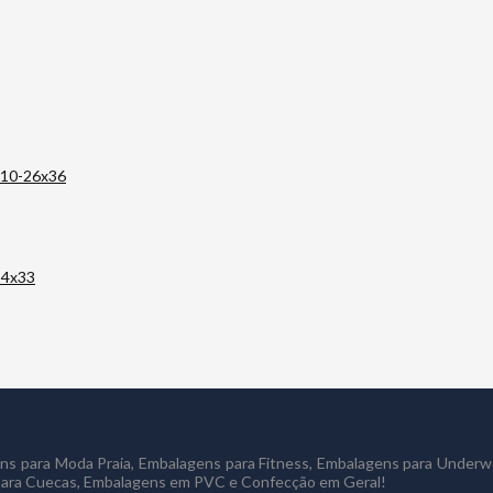
gens para Moda Praia, Embalagens para Fitness, Embalagens para Under
 para Cuecas, Embalagens em PVC e Confecção em Geral!