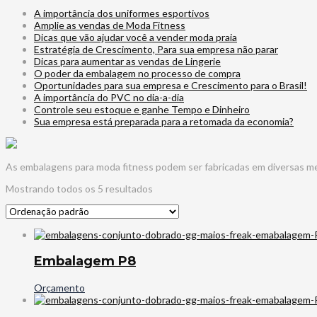
A importância dos uniformes esportivos
Amplie as vendas de Moda Fitness
Dicas que vão ajudar você a vender moda praia
Estratégia de Crescimento, Para sua empresa não parar
Dicas para aumentar as vendas de Lingerie
O poder da embalagem no processo de compra
Oportunidades para sua empresa e Crescimento para o Brasil!
A importância do PVC no dia-a-dia
Controle seu estoque e ganhe Tempo e Dinheiro
Sua empresa está preparada para a retomada da economia?
As embalagens para moda fitness podem ser fabricadas em diversas med
Mostrando todos os 5 resultados
Embalagem P8
Orçamento